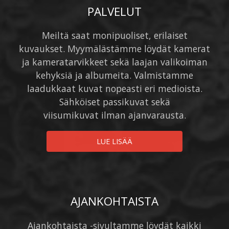
PALVELUT
Meiltä saat monipuoliset, erilaiset
kuvaukset. Myymälästämme löydät kamerat
ja kameratarvikkeet sekä laajan valikoiman
kehyksiä ja albumeita. Valmistamme
laadukkaat kuvat nopeasti eri medioista.
Sähköiset passikuvat sekä
viisumikuvat ilman ajanvarausta.
LUE LISÄÄ
AJANKOHTAISTA
Ajankohtaista -sivultamme löydät kaikki